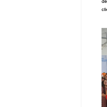
dé
cli