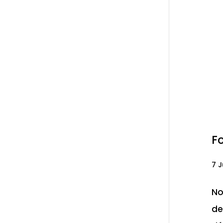
F
7 J
No
de