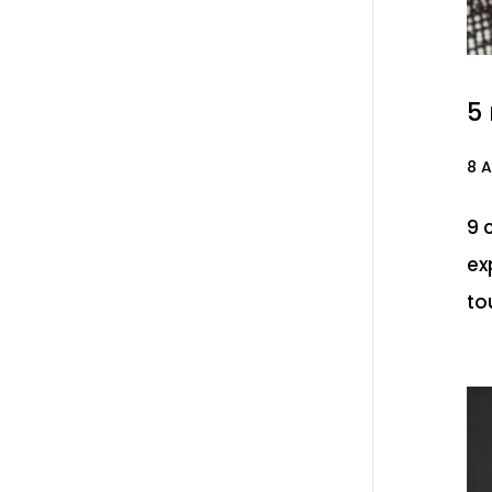
5 
8 A
9 
ex
to