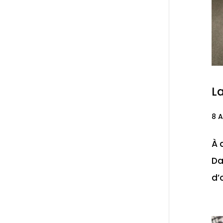
La
8 A
À 
Da
d’