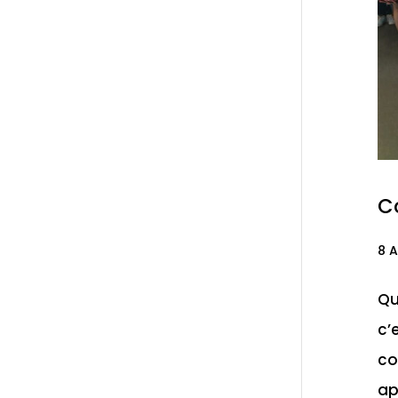
Co
8 A
Qu
c’
co
ap