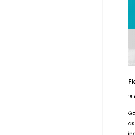
Fi
18 
Ga
as
in