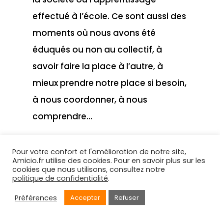
effectué à l’école. Ce sont aussi des
moments où nous avons été
éduqués ou non au collectif, à
savoir faire la place à l’autre, à
mieux prendre notre place si besoin,
à nous coordonner, à nous
comprendre…
Pourquoi est-il particulièrement
Pour votre confort et l'amélioration de notre site,
approprié d’évoquer ces moments
Amicio.fr utilise des cookies. Pour en savoir plus sur les
cookies que nous utilisons, consultez notre
d’éducation quand on parle de
politique de confidentialité
.
rugby ?
Préférences
Accepter
Refuser
Le rugby entretient un lien particulier