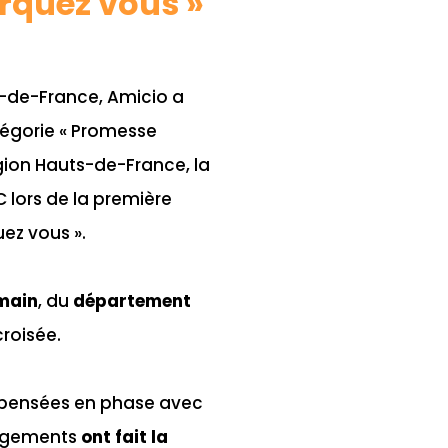
rquez vous »
-de-France, Amicio a
atégorie « Promesse
gion Hauts-de-France
, la
C
lors de la première
ez vous ».
main
, du
département
 croisée.
 pensées en phase avec
gagements
ont fait la