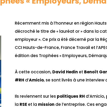
ophées « Employeurs, Déma
Récemment mis à l’honneur en région Hauts
décroché le titre de « lauréat or » dans la c
employeur ». Ce prix a été décerné par la
Ré
CCI Hauts-de-France
,
France Travail
et l’
APE
édition des
Trophées « Employeurs, Démarqu
À cette occasion,
David Hedin
et
Benoît Ga
#RH
d’
Amicio
, se sont livrés à une interview
Ils reviennent sur les
politiques RH
d’Amicio,
la
RSE
et la
mission
de l’entreprise. Ces en