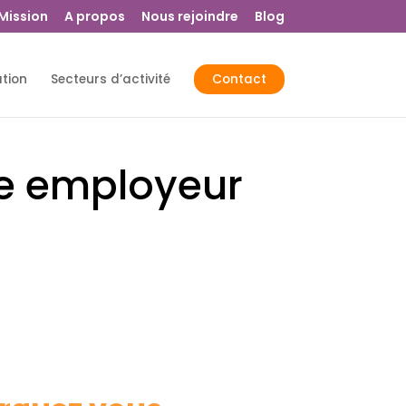
 Mission
A propos
Nous rejoindre
Blog
ation
Secteurs d’activité
Contact
se employeur