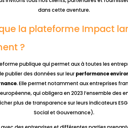
s invitons tous nos clients, partenaires et fournisse
dans cette aventure.
que la plateforme Impact la
ent ?
forme publique qui permet aux à toutes les entrepri
 publier des données sur leur
performance environ
rnance
. Elle permet notamment aux entreprises fran
n européenne, qui obligera en 2023 l’ensemble des en
ficher plus de transparence sur leurs indicateurs E
Social et Gouvernance).
 avec des entreprises et différentes parties pren