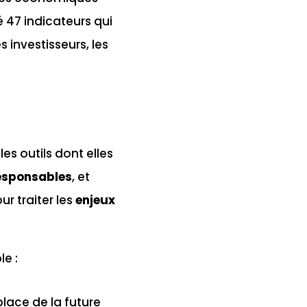
 47 indicateurs qui
 investisseurs, les
es outils dont elles
responsables
, et
r traiter les
enjeux
e :
place de la future