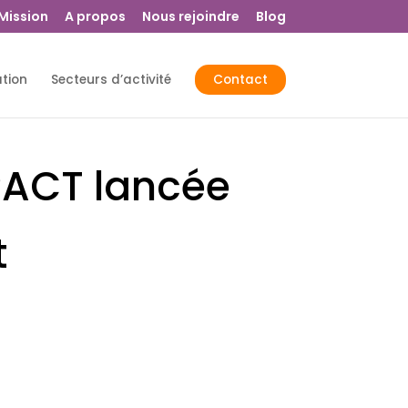
 Mission
A propos
Nous rejoindre
Blog
ation
Secteurs d’activité
Contact
MPACT lancée
t