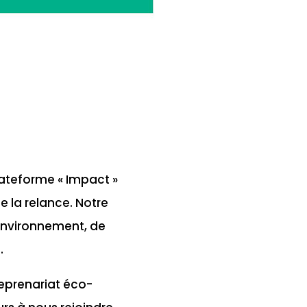
lateforme « Impact »
e la relance. Notre
’environnement, de
.
eprenariat éco-