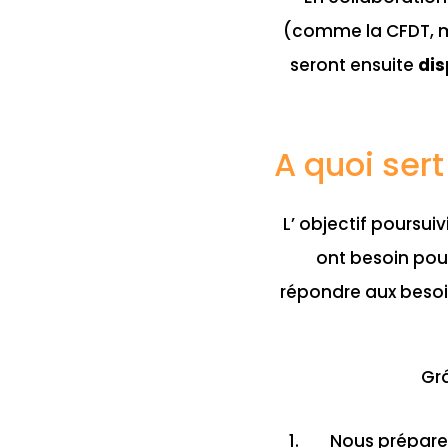
(comme la CFDT, me
seront ensuite
dis
A quoi ser
L’ objectif poursui
ont besoin po
répondre aux besoi
Gr
Nous préparer