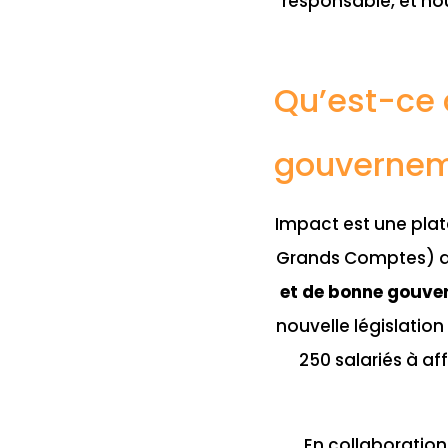
responsable, et nou
Qu’est-ce 
gouvernem
Impact est une plate
Grands Comptes) de
et de bonne gouve
nouvelle législatio
250 salariés à af
En collaboration