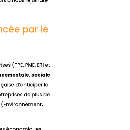
urs à nous rejoindre
ncée par le
ses (TPE, PME, ETI et
nementale, sociale
çaise d’anticiper la
treprises de plus de
SG (Environnement,
antes économiques