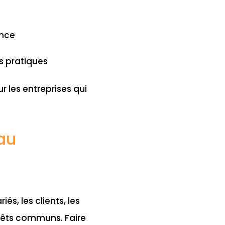
ence
s pratiques
r les entreprises qui
 au
s, les clients, les
térêts communs. Faire