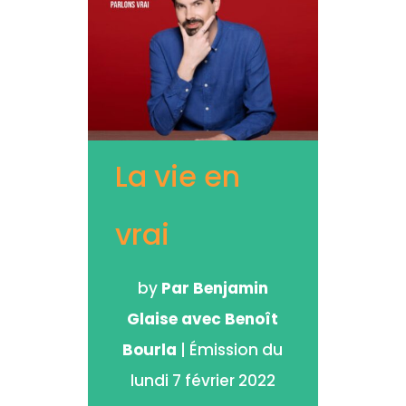
La vie en
vrai
by
Par Benjamin
Glaise avec Benoît
Bourla
|
Émission du
lundi 7 février 2022