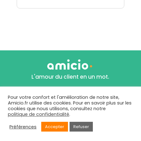
L'amour du client en un mot.
Pour votre confort et l'amélioration de notre site,
Amicio.fr utilise des cookies. Pour en savoir plus sur les
cookies que nous utilisons, consultez notre
politique de confidentialité
.
Préférences
Accepter
Refuser
17-19, rue des Grandes Terres
92500 Rueil-Malmaison